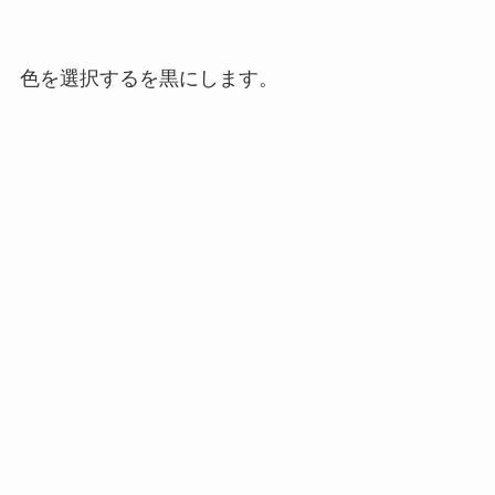
色を選択する
を
黒
にします。