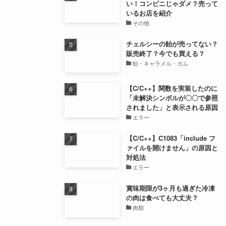
い！コンビニじゃダメ？売って
いるお店を紹介
その他
チェルシーの飴が売ってない？
販売終了？今でも買える？
飴・キャラメル・ガム
【C/C++】関数を実装したのに
「未解決シンボルが〇〇で参照
されました」と表示される原因
エラー
【C/C++】C1083「include フ
ァイルを開けません」の原因と
対処法
エラー
賞味期限が3ヶ月も過ぎた冷凍
の肉は食べても大丈夫？
肉類