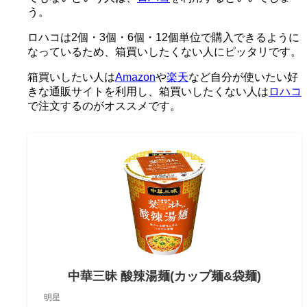
う。
ロハコは2個・3個・6個・12個単位で購入できるように
なっているため、箱買いしたくない人にピッタリです。
箱買いしたい人は
Amazon
や
楽天
など自分が使いたい好
きな通販サイトを利用し、箱買いしたくない人は
ロハコ
で注文するのがオススメです。
中華三昧 酸辣湯麺(カップ麺&袋麺)
明星