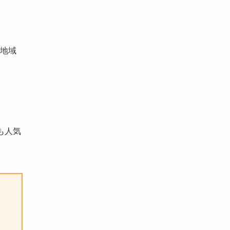
地域
も人気
ま