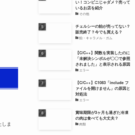
い！コンビニじゃダメ？売って
いるお店を紹介
その他
チェルシーの飴が売ってない？
販売終了？今でも買える？
飴・キャラメル・ガム
【C/C++】関数を実装したのに
「未解決シンボルが〇〇で参照
されました」と表示される原因
エラー
【C/C++】C1083「include フ
ァイルを開けません」の原因と
対処法
エラー
賞味期限が3ヶ月も過ぎた冷凍
の肉は食べても大丈夫？
たしま
肉類