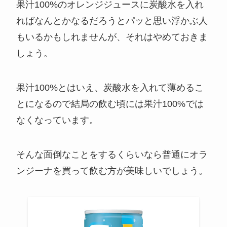
果汁100%のオレンジジュースに炭酸水を入れ
ればなんとかなるだろうとパッと思い浮かぶ人
もいるかもしれませんが、それはやめておきま
しょう。
果汁100%とはいえ、炭酸水を入れて薄めるこ
とになるので結局の飲む頃には果汁100%では
なくなっています。
そんな面倒なことをするくらいなら普通にオラ
ンジーナを買って飲む方が美味しいでしょう。