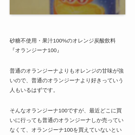
砂糖不使用・果汁100%のオレンジ炭酸飲料
『オランジーナ100』
普通のオランジーナよりもオレンジの甘味が強
いので、普通のオランジーナより好きっていう
人もいるはずです。
そんなオランジーナ100ですが、最近どこに買
いに行っても普通のオランジーナしか売ってい
なくて、オランジーナ100を買えていないとい