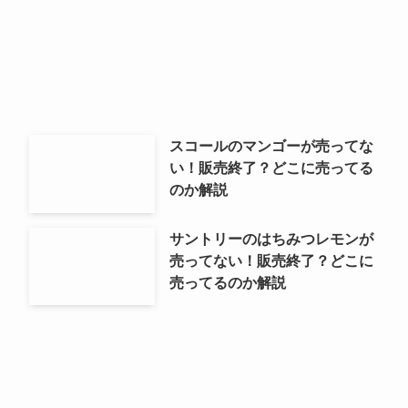
スコールのマンゴーが売ってな
い！販売終了？どこに売ってる
のか解説
サントリーのはちみつレモンが
売ってない！販売終了？どこに
売ってるのか解説