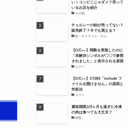
い！コンビニじゃダメ？売って
いるお店を紹介
その他
チェルシーの飴が売ってない？
販売終了？今でも買える？
飴・キャラメル・ガム
【C/C++】関数を実装したのに
「未解決シンボルが〇〇で参照
されました」と表示される原因
エラー
【C/C++】C1083「include フ
ァイルを開けません」の原因と
対処法
エラー
賞味期限が3ヶ月も過ぎた冷凍
の肉は食べても大丈夫？
肉類