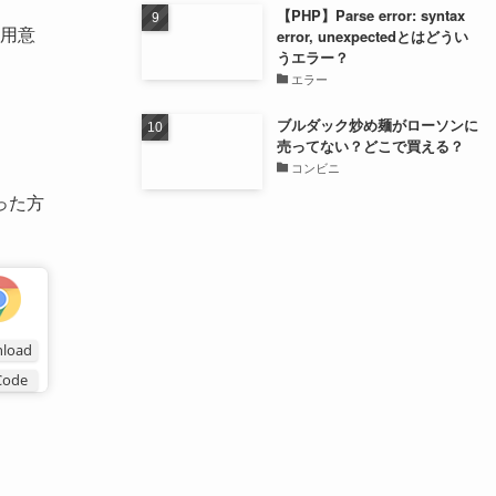
【PHP】Parse error: syntax
用意
error, unexpectedとはどうい
うエラー？
エラー
ブルダック炒め麺がローソンに
売ってない？どこで買える？
コンビニ
った方
load
Code