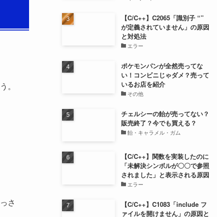
【C/C++】C2065「識別子 “”
が定義されていません」の原因
と対処法
エラー
ポケモンパンが全然売ってな
い！コンビニじゃダメ？売って
いるお店を紹介
う。
その他
チェルシーの飴が売ってない？
販売終了？今でも買える？
飴・キャラメル・ガム
【C/C++】関数を実装したのに
「未解決シンボルが〇〇で参照
されました」と表示される原因
エラー
っさ
【C/C++】C1083「include フ
ァイルを開けません」の原因と