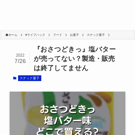
ホーム
#ライフハック
フード
お菓子
スナック菓子
『おさつどきっ』塩バター
2022
が売ってない？製造・販売
7/26
は終了してません
スナック菓子