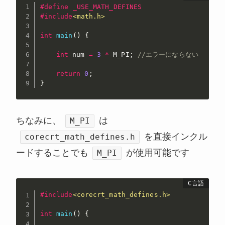
#
define
 _USE_MATH_DEFINES
#
include
<math.h>
int
main
(
)
{
int
 num 
=
3
*
 M_PI
;
//エラーにならない
return
0
;
}
ちなみに、
は
M_PI
を直接インクル
corecrt_math_defines.h
ードすることでも
が使用可能です
M_PI
#
include
<corecrt_math_defines.h>
int
main
(
)
{