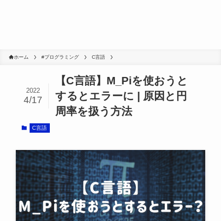
ホーム
#プログラミング
C言語
【C言語】M_Piを使おうと
2022
するとエラーに | 原因と円
4/17
周率を扱う方法
C言語