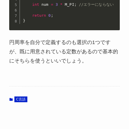
int
 num 
=
3
*
 M_PI
;
//エラーにならない
return
0
;
}
円周率を自分で定義するのも選択の1つです
が、既に用意されている定数があるので基本的
にそちらを使うといいでしょう。
C言語