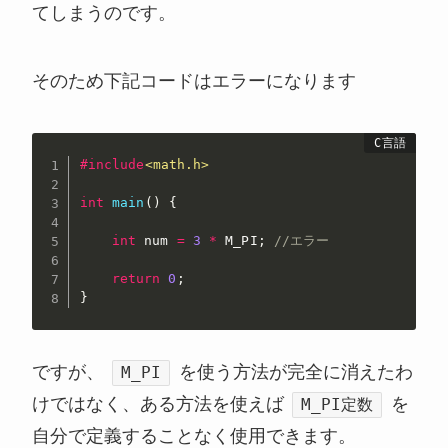
てしまうのです。
そのため下記コードはエラーになります
#
include
<math.h>
int
main
(
)
{
int
 num 
=
3
*
 M_PI
;
//エラー
return
0
;
}
ですが、
を使う方法が完全に消えたわ
M_PI
けではなく、ある方法を使えば
を
M_PI定数
自分で定義することなく使用できます。