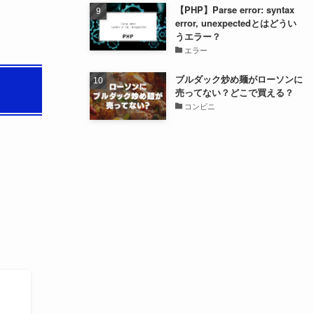
【PHP】Parse error: syntax
error, unexpectedとはどうい
うエラー？
エラー
ブルダック炒め麺がローソンに
売ってない？どこで買える？
コンビニ