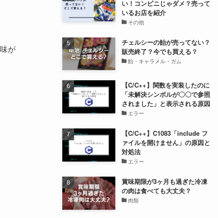
い！コンビニじゃダメ？売って
いるお店を紹介
その他
チェルシーの飴が売ってない？
味が
販売終了？今でも買える？
飴・キャラメル・ガム
【C/C++】関数を実装したのに
「未解決シンボルが〇〇で参照
されました」と表示される原因
エラー
【C/C++】C1083「include フ
ァイルを開けません」の原因と
対処法
エラー
賞味期限が3ヶ月も過ぎた冷凍
の肉は食べても大丈夫？
肉類