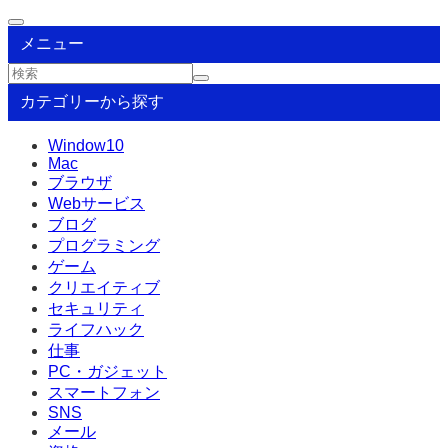
メニュー
カテゴリーから探す
Window10
Mac
ブラウザ
Webサービス
ブログ
プログラミング
ゲーム
クリエイティブ
セキュリティ
ライフハック
仕事
PC・ガジェット
スマートフォン
SNS
メール