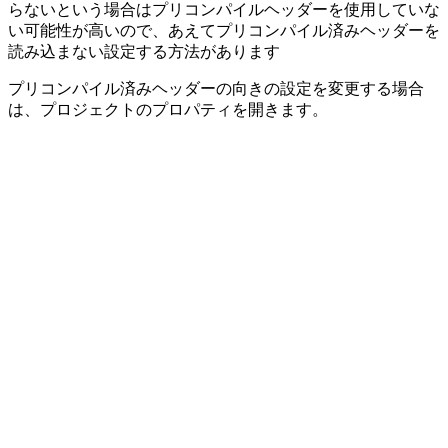
らないという場合はプリコンパイルヘッダーを使用していな
い可能性が高いので、あえてプリコンパイル済みヘッダーを
読み込まない設定する方法があります
プリコンパイル済みヘッダーの向きの設定を変更する場合
は、プロジェクトのプロパティを開きます。