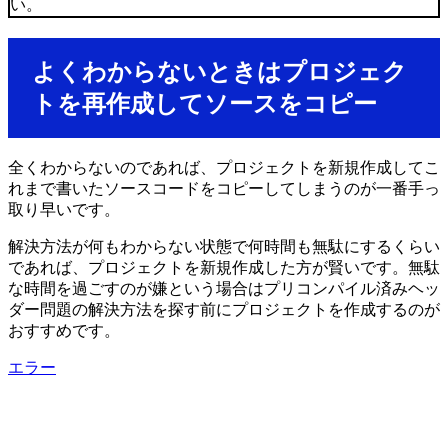
い。
よくわからないときはプロジェク
トを再作成してソースをコピー
全くわからないのであれば、プロジェクトを新規作成してこ
れまで書いたソースコードをコピーしてしまうのが一番手っ
取り早いです。
解決方法が何もわからない状態で何時間も無駄にするくらい
であれば、プロジェクトを新規作成した方が賢いです。無駄
な時間を過ごすのが嫌という場合はプリコンパイル済みヘッ
ダー問題の解決方法を探す前にプロジェクトを作成するのが
おすすめです。
エラー