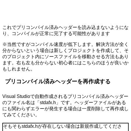
これでプリコンパイル済みヘッダーを読み込まないようにな
り、コンパイルが正常に完了する可能性があります
※当然ですがコンパイル速度が低下します。解決方法が全く
分からないという場合は新しくプロジェクトを作成して、そ
のプロジェクト内にソースファイルを移動させる方法もあり
ます。右も左も分からない初心者にはこちらのほうが良いか
もしれません。
プリコンパイル済みヘッダーを再作成する
Visual Studioで自動作成されるプリコンパイル済みヘッダー
のファイル名は「stdafx.h」です。ヘッダーファイルがある
にも関わらずエラーが発生する場合は一度削除して再作成し
てみてください。
そもそもstdafx.hが存在しない場合は新規作成してくださ