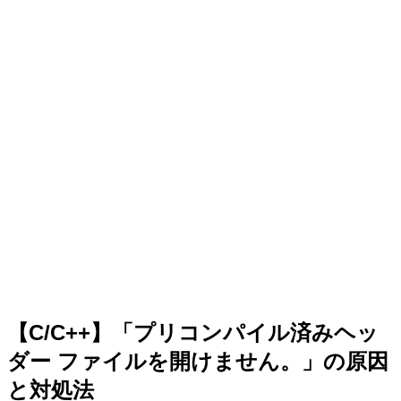
【C/C++】「プリコンパイル済みヘッ
ダー ファイルを開けません。」の原因
と対処法