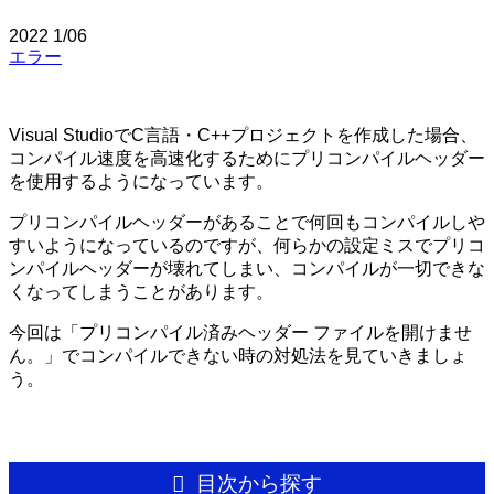
2022
1/06
エラー
Visual StudioでC言語・C++プロジェクトを作成した場合、
コンパイル速度を高速化するためにプリコンパイルヘッダー
を使用するようになっています。
プリコンパイルヘッダーがあることで何回もコンパイルしや
すいようになっているのですが、何らかの設定ミスでプリコ
ンパイルヘッダーが壊れてしまい、コンパイルが一切できな
くなってしまうことがあります。
今回は「プリコンパイル済みヘッダー ファイルを開けませ
ん。」でコンパイルできない時の対処法を見ていきましょ
う。
目次から探す