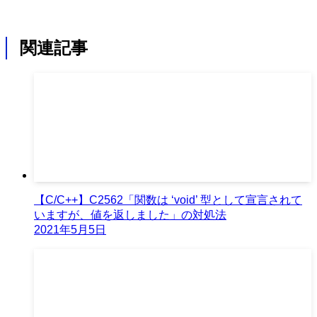
関連記事
【C/C++】C2562「関数は ‘void’ 型として宣言されて
いますが、値を返しました」の対処法
2021年5月5日