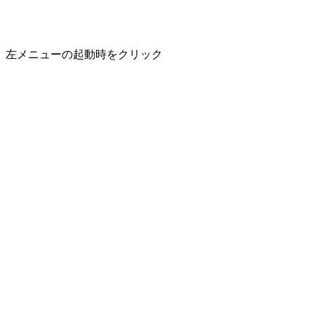
左メニューの
起動時
をクリック