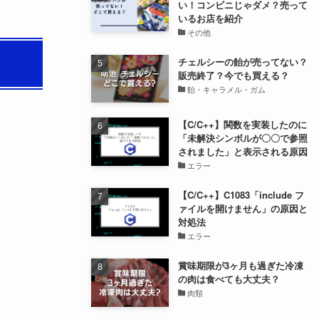
い！コンビニじゃダメ？売って
いるお店を紹介
その他
チェルシーの飴が売ってない？
販売終了？今でも買える？
飴・キャラメル・ガム
【C/C++】関数を実装したのに
「未解決シンボルが〇〇で参照
されました」と表示される原因
エラー
【C/C++】C1083「include フ
ァイルを開けません」の原因と
対処法
エラー
賞味期限が3ヶ月も過ぎた冷凍
の肉は食べても大丈夫？
肉類