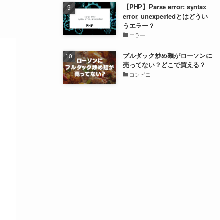
【PHP】Parse error: syntax
error, unexpectedとはどうい
うエラー？
エラー
ブルダック炒め麺がローソンに
売ってない？どこで買える？
コンビニ