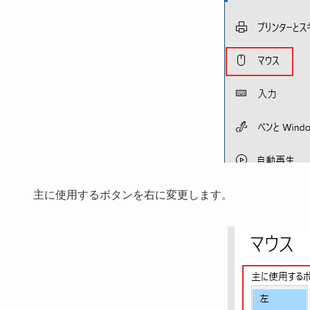
主に使用するボタン
を
右
に変更します。