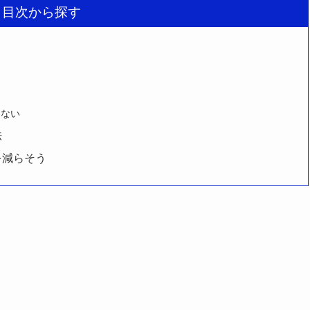
目次から探す
けない
法
を減らそう