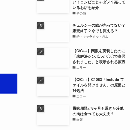
い！コンビニじゃダメ？売って
いるお店を紹介
その他
チェルシーの飴が売ってない？
販売終了？今でも買える？
飴・キャラメル・ガム
【C/C++】関数を実装したのに
「未解決シンボルが〇〇で参照
されました」と表示される原因
エラー
【C/C++】C1083「include フ
ァイルを開けません」の原因と
対処法
エラー
賞味期限が3ヶ月も過ぎた冷凍
の肉は食べても大丈夫？
肉類