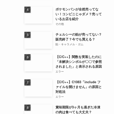
ポケモンパンが全然売ってな
い！コンビニじゃダメ？売って
いるお店を紹介
その他
チェルシーの飴が売ってない？
販売終了？今でも買える？
飴・キャラメル・ガム
【C/C++】関数を実装したのに
「未解決シンボルが〇〇で参照
されました」と表示される原因
エラー
【C/C++】C1083「include フ
ァイルを開けません」の原因と
対処法
エラー
賞味期限が3ヶ月も過ぎた冷凍
の肉は食べても大丈夫？