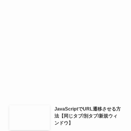
JavaScriptでURL遷移させる方
法【同じタブ/別タブ/新規ウィ
ンドウ】